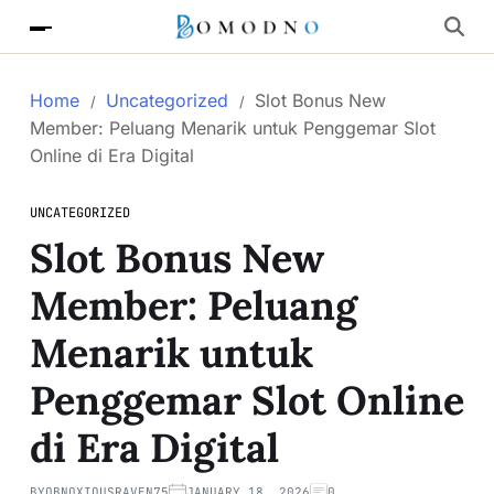
Home
Uncategorized
Slot Bonus New
Member: Peluang Menarik untuk Penggemar Slot
Online di Era Digital
UNCATEGORIZED
Slot Bonus New
Member: Peluang
Menarik untuk
Penggemar Slot Online
di Era Digital
BY
OBNOXIOUSRAVEN75
JANUARY 18, 2026
0