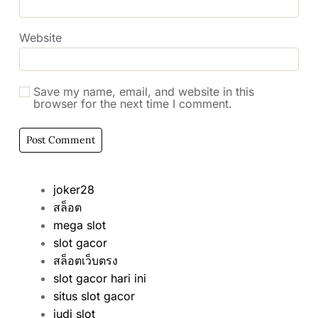
Website
Save my name, email, and website in this
browser for the next time I comment.
joker28
สล็อต
mega slot
slot gacor
สล็อตเว็บตรง
slot gacor hari ini
situs slot gacor
judi slot