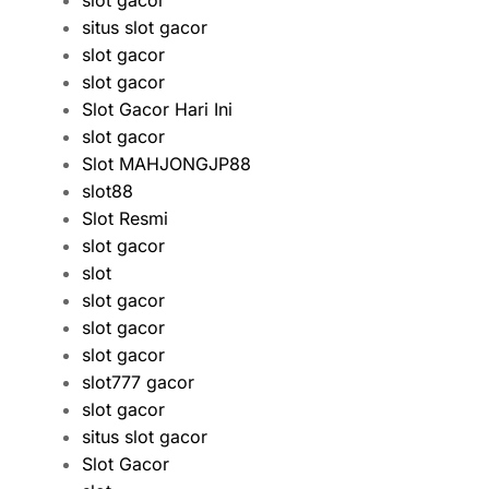
slot gacor
situs slot gacor
slot gacor
slot gacor
Slot Gacor Hari Ini
slot gacor
Slot MAHJONGJP88
slot88
Slot Resmi
slot gacor
slot
slot gacor
slot gacor
slot gacor
slot777 gacor
slot gacor
situs slot gacor
Slot Gacor