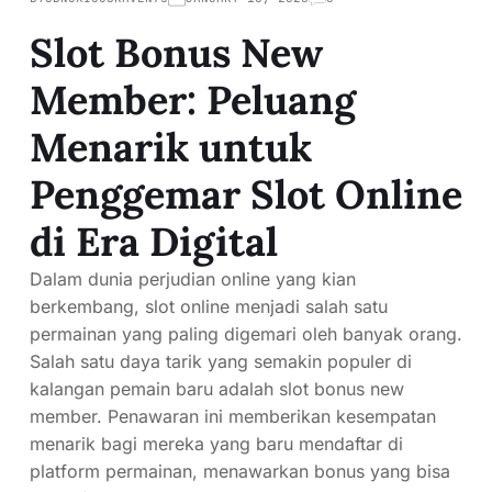
Slot Bonus New
Member: Peluang
Menarik untuk
Penggemar Slot Online
di Era Digital
Dalam dunia perjudian online yang kian
berkembang, slot online menjadi salah satu
permainan yang paling digemari oleh banyak orang.
Salah satu daya tarik yang semakin populer di
kalangan pemain baru adalah slot bonus new
member. Penawaran ini memberikan kesempatan
menarik bagi mereka yang baru mendaftar di
platform permainan, menawarkan bonus yang bisa