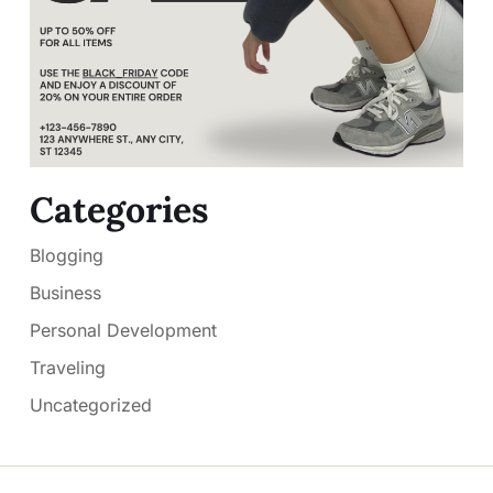
Categories
Blogging
Business
Personal Development
Traveling
Uncategorized