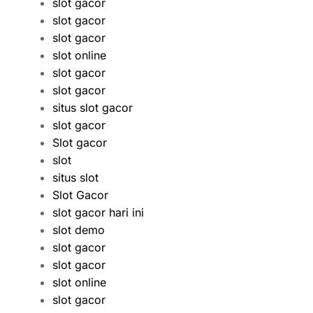
slot gacor
slot gacor
slot gacor
slot online
slot gacor
slot gacor
situs slot gacor
slot gacor
Slot gacor
slot
situs slot
Slot Gacor
slot gacor hari ini
slot demo
slot gacor
slot gacor
slot online
slot gacor