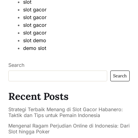
slot
slot gacor
slot gacor
slot gacor
slot gacor
slot demo
demo slot
Search
Search
Recent Posts
Strategi Terbaik Menang di Slot Gacor Habanero:
Taktik dan Tips untuk Pemain Indonesia
Mengenal Ragam Perjudian Online di Indonesia: Dari
Slot hingga Poker